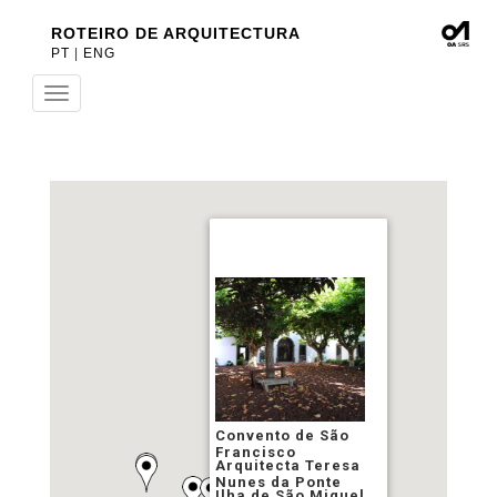
ROTEIRO DE ARQUITECTURA
PT
|
ENG
Toggle
navigation
Convento de São
Francisco
Arquitecta Teresa
Nunes da Ponte
Ilha de São Miguel