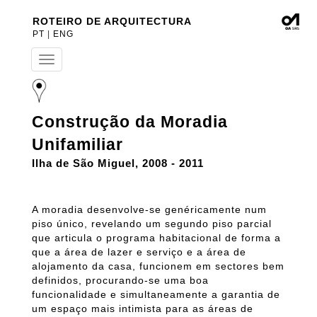
ROTEIRO DE ARQUITECTURA
PT
|
ENG
T
o
g
g
l
Construção da Moradia
e
n
Unifamiliar
a
v
Ilha de São Miguel, 2008 - 2011
i
g
a
A moradia desenvolve-se genéricamente num
t
piso único, revelando um segundo piso parcial
i
que articula o programa habitacional de forma a
o
n
que a área de lazer e serviço e a área de
alojamento da casa, funcionem em sectores bem
definidos, procurando-se uma boa
funcionalidade e simultaneamente a garantia de
um espaço mais intimista para as áreas de