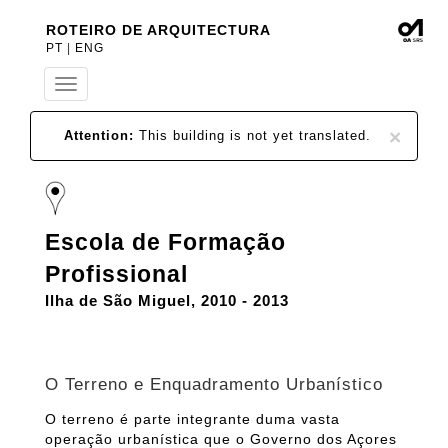
ROTEIRO DE ARQUITECTURA
PT
|
ENG
T
o
g
×
Attention:
This building is not yet translated.
g
l
e
n
a
v
Escola de Formação
i
g
Profissional
a
Ilha de São Miguel, 2010 - 2013
t
i
o
n
O Terreno e Enquadramento Urbanístico
O terreno é parte integrante duma vasta
operação urbanística que o Governo dos Açores