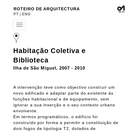
ROTEIRO DE ARQUITECTURA
PT
|
ENG
T
o
g
g
l
Habitação Coletiva e
e
n
Biblioteca
a
v
Ilha de São Miguel, 2007 - 2010
i
g
a
A intervenção teve como objectivo construir um
t
novo edificado e adaptar parte do existente às
i
funções habitacional e de equipamento, sem
o
n
ignorar a sua inserção e o seu contexto urbano
envolvente.
Em termos programáticos, o edifício foi
construído por forma a permitir a constituição de
dois fogos de tipologia T2, dotados de