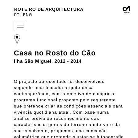
ROTEIRO DE ARQUITECTURA
PT
|
ENG
T
o
g
g
l
Casa no Rosto do Cão
e
n
Ilha São Miguel, 2012 - 2014
a
v
i
O projecto apresentado foi desenvolvido
g
a
segundo uma filosofia arquitetónica
t
contemporânea, com o objetivo de cumprir o
i
programa funcional proposto pelo requerente
o
que pretende criar as condições essenciais para
n
vivência quotidiana atual. Com base numa
análise prévia de reconhecimento das
características gerais do terreno a intervir e da
sua envolvente, propomos uma conceção
volumétrica que pretende ajustar-se à topografia