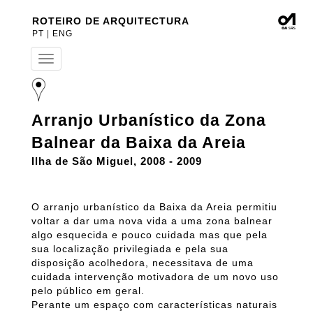
ROTEIRO DE ARQUITECTURA
PT
|
ENG
T
o
g
g
l
Arranjo Urbanístico da Zona
e
n
Balnear da Baixa da Areia
a
v
Ilha de São Miguel, 2008 - 2009
i
g
a
O arranjo urbanístico da Baixa da Areia permitiu
t
voltar a dar uma nova vida a uma zona balnear
i
algo esquecida e pouco cuidada mas que pela
o
n
sua localização privilegiada e pela sua
disposição acolhedora, necessitava de uma
cuidada intervenção motivadora de um novo uso
pelo público em geral.
Perante um espaço com características naturais