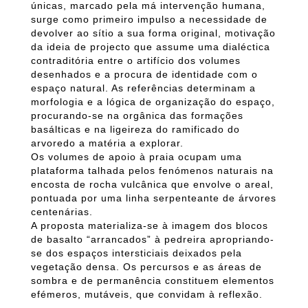
únicas, marcado pela má intervenção humana,
surge como primeiro impulso a necessidade de
devolver ao sítio a sua forma original, motivação
da ideia de projecto que assume uma dialéctica
contraditória entre o artifício dos volumes
desenhados e a procura de identidade com o
espaço natural. As referências determinam a
morfologia e a lógica de organização do espaço,
procurando-se na orgânica das formações
basálticas e na ligeireza do ramificado do
arvoredo a matéria a explorar.
Os volumes de apoio à praia ocupam uma
plataforma talhada pelos fenómenos naturais na
encosta de rocha vulcânica que envolve o areal,
pontuada por uma linha serpenteante de árvores
centenárias.
A proposta materializa-se à imagem dos blocos
de basalto “arrancados” à pedreira apropriando-
se dos espaços intersticiais deixados pela
vegetação densa. Os percursos e as áreas de
sombra e de permanência constituem elementos
efémeros, mutáveis, que convidam à reflexão.