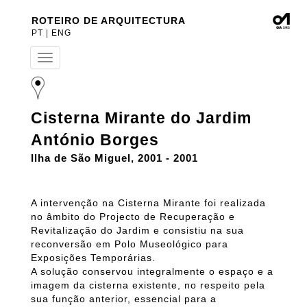
ROTEIRO DE ARQUITECTURA
PT
|
ENG
T
o
g
g
l
Cisterna Mirante do Jardim
e
n
António Borges
a
v
Ilha de São Miguel, 2001 - 2001
i
g
a
A intervenção na Cisterna Mirante foi realizada
t
no âmbito do Projecto de Recuperação e
i
Revitalização do Jardim e consistiu na sua
o
n
reconversão em Polo Museológico para
Exposições Temporárias.
A solução conservou integralmente o espaço e a
imagem da cisterna existente, no respeito pela
sua função anterior, essencial para a