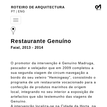
ROTEIRO DE ARQUITECTURA
PT
|
ENG
T
o
g
g
l
Restaurante Genuíno
e
n
Faial, 2013 - 2014
a
v
i
O promotor da intervenção é Genuíno Madruga,
g
a
pescador e velejador que em 2009 completou a
t
sua segunda viagem de circum-navegação a
i
bordo do seu veleiro “Hemingway”, consistindo o
o
programa de um restaurante vocacionado para a
n
confecção de produtos marinhos de origem
local, integrando no seu interior a exposição de
artefactos que são testemunho das viagens de
Genuíno.
A intervenção localiza-se na Cidade da Horta, na