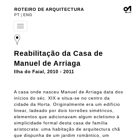
ROTEIRO DE ARQUITECTURA
PT
|
ENG
T
o
g
g
l
Reabilitação da Casa de
e
n
Manuel de Arriaga
a
v
Ilha do Faial, 2010 - 2011
i
g
a
A casa onde nasceu Manuel de Arriaga data dos
t
inícios do séc. XIX e situa-se no centro da
i
cidade da Horta. Originalmente era um edifício
o
n
linear, ladeado por dois torreões simétricos,
elementos que adicionavam algum ecletismo à
simplicidade formal desta casa de família
aristocrata: uma habitação de arquitectura chã
que dispunha de um jardim romântico, um