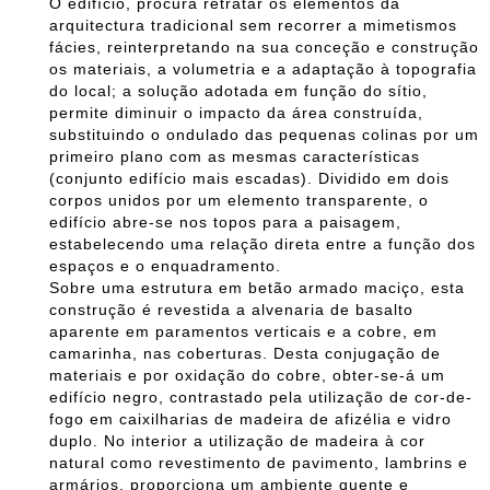
O edifício, procura retratar os elementos da
arquitectura tradicional sem recorrer a mimetismos
fácies, reinterpretando na sua conceção e construção
os materiais, a volumetria e a adaptação à topografia
do local; a solução adotada em função do sítio,
permite diminuir o impacto da área construída,
substituindo o ondulado das pequenas colinas por um
primeiro plano com as mesmas características
(conjunto edifício mais escadas). Dividido em dois
corpos unidos por um elemento transparente, o
edifício abre-se nos topos para a paisagem,
estabelecendo uma relação direta entre a função dos
espaços e o enquadramento.
Sobre uma estrutura em betão armado maciço, esta
construção é revestida a alvenaria de basalto
aparente em paramentos verticais e a cobre, em
camarinha, nas coberturas. Desta conjugação de
materiais e por oxidação do cobre, obter-se-á um
edifício negro, contrastado pela utilização de cor-de-
fogo em caixilharias de madeira de afizélia e vidro
duplo. No interior a utilização de madeira à cor
natural como revestimento de pavimento, lambrins e
armários, proporciona um ambiente quente e