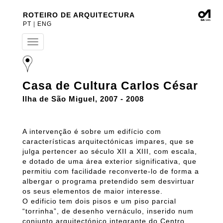
ROTEIRO DE ARQUITECTURA
PT
|
ENG
T
o
g
g
l
Casa de Cultura Carlos César
e
n
Ilha de São Miguel, 2007 - 2008
a
v
i
A intervenção é sobre um edifício com
g
a
características arquitectónicas impares, que se
t
julga pertencer ao século XII a XIII, com escala,
i
e dotado de uma área exterior significativa, que
o
permitiu com facilidade reconverte-lo de forma a
n
albergar o programa pretendido sem desvirtuar
os seus elementos de maior interesse.
O edificio tem dois pisos e um piso parcial
“torrinha”, de desenho vernáculo, inserido num
conjunto arquitectónico integrante do Centro